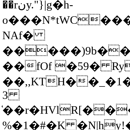
��rنy."}|g�h-
o���N*tWC��
NAf�
�����)9b��L
��fOf �59� R
��,,KTH��_�1�Rzq8�
3
%�1�#�K �N|h