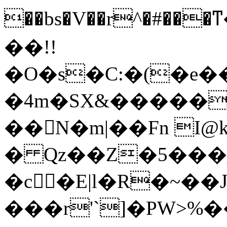
��bs�V��r^�#��
��!!
�O�s�C:�(�e
�4m�SX&�����W
�� N�m|��Fn I
� Qz��Z�5���_
�c򑧌�E|l�R�~��
���r'`]�PW>%��$�dރ�����Z