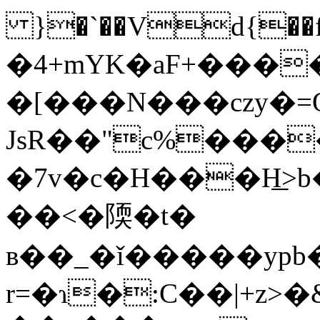
}�`��Vd{��f
�4+mYK�aF+����
�[���N���czy�=
JsR��"c%���
�7v�c�H���H͟>b�z��6�pgݿ�A��L9I"�v��
��<�陾�t�
ʙ��_�ǐ�����ypb
r=�ɿ�:C��|+z>�&