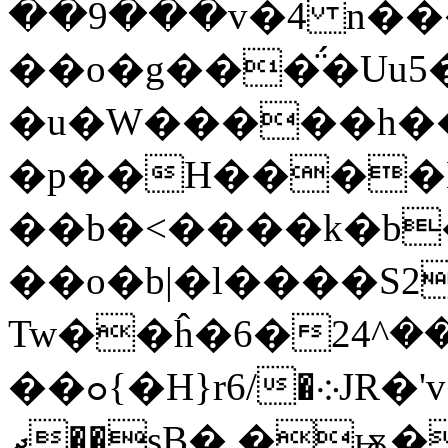
��9���v�4 n���
��o�g���̈́�Uu
�u�W�����h�
�p��H����Lӓ
��b�<����k�b�
��o�b|�l����S2
Tw��ĥ�6�܁���^24M���z�}�
��ߋ{�H}r6/�܀JR�'v�\��� �
ދ��sB�.�ѭ�����5�1^��-