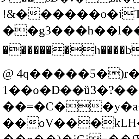
ǃ&������o�i
��g3���h��l��� Lm!�'
�������h����
@ 4q�����5�)r�
1��o�D��ȕ3�?��X
��=�C��y�a
��oV���kLH