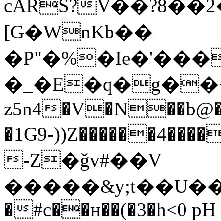
cARS?V��?8��
[G�WnKb��
�P"�%�Ie�'���
�_�E�q�g��+
z5n4�V�N��b@�
�1G9-))Z������4�
-Z�ǧv#��V
�����&y;t��U��tc
�#c��ʜ��(�3�h<0 pH