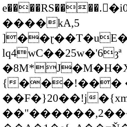
e����RS����.�i0f����
����kA,5
]��ɽ��T�uE��9
lq4wC��25w�'6ȝª
�8M*J�M�H�X��Sܕ�~q�0
{���!��� 
��F�}20��!j�{xm�l���ܜ�A�)[̘�:
��"������,2��