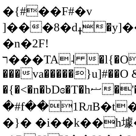
�{#��F#�v
]���8�dߪ�y]����L�zS���t��&j 5}HM_Bb|
�n�2F!
ר���TA˨ �l{�O�M���;��spC��ɱ�Ɗ��}
���va�����}u]#��O
�{�<�n�bDɞ�T�hޟ�'�l�84�'C�T]���6w�Վ���\�h՝ E⤡�?
�#f��1RлB�t
�}� �i��k��h壉