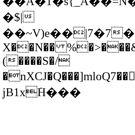
��A�1�s{_A��=Ň���WƝܘs�F�7��Af�h�Sc7������Z�Ӈ�f�gf�>��
�$|
��~V)e��|7�7�
X��N�� %�>���&
(����S�/
�nXCJ�Q���]mloQ
jB1x݁H���